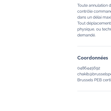
Toute annulation d
contrôle commandé 
dans un délai maxi
Tout déplacement in
physique, ou techn
demandé.
Coordonnées
0486445692
chakib@brussels
Brussels PEB certi