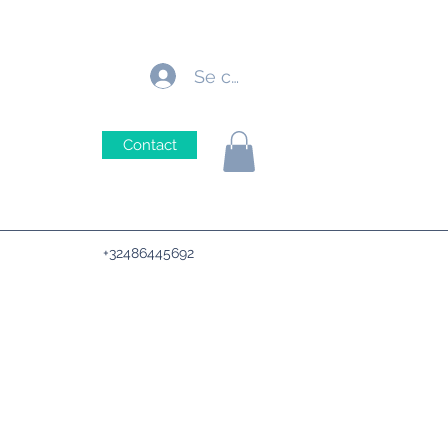
Se connecter
Contact
+32486445692
5