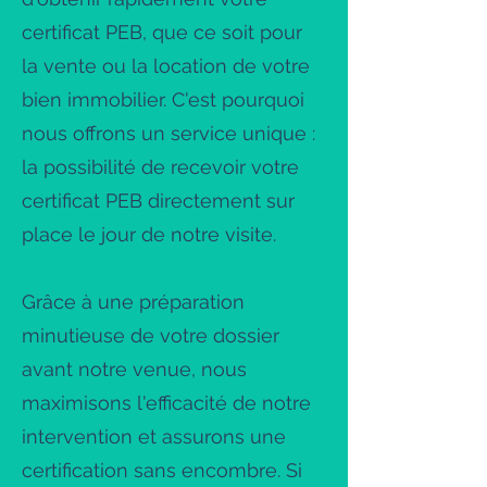
certificat PEB, que ce soit pour
la vente ou la location de votre
bien immobilier. C'est pourquoi
nous offrons un service unique :
la possibilité de recevoir votre
certificat PEB directement sur
place le jour de notre visite.
Grâce à une préparation
minutieuse de votre dossier
avant notre venue, nous
maximisons l'efficacité de notre
intervention et assurons une
certification sans encombre. Si