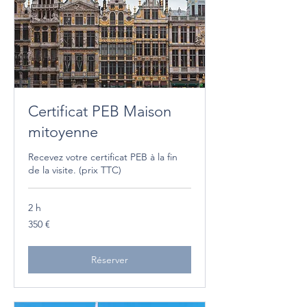
Certificat PEB Maison
mitoyenne
Recevez votre certificat PEB à la fin
de la visite. (prix TTC)
2 h
350
350 €
euros
Réserver