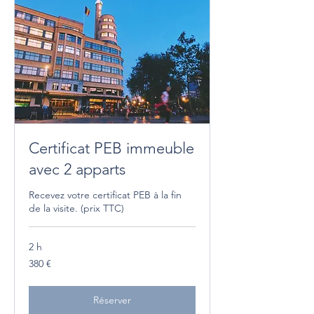
Certificat PEB immeuble
avec 2 apparts
Recevez votre certificat PEB à la fin
de la visite. (prix TTC)
2 h
380
380 €
euros
Réserver