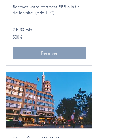
Recevez votre certificat PEB à la fin
de la visite. (prix TTC)
2 h 30 min
500
500 €
euros
Réserver