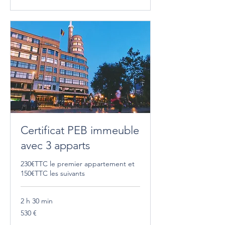
Certificat PEB immeuble
avec 3 apparts
230€TTC le premier appartement et
150€TTC les suivants
2 h 30 min
530
530 €
euros