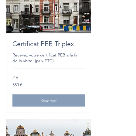
Certificat PEB Triplex
Recevez votre certificat PEB à la fin
de la visite. (prix TTC)
2 h
350
350 €
euros
Réserver