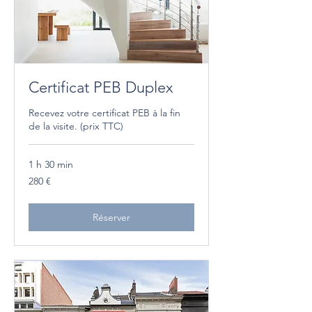
Certificat PEB Duplex
Recevez votre certificat PEB à la fin
de la visite. (prix TTC)
1 h 30 min
280
280 €
euros
Réserver