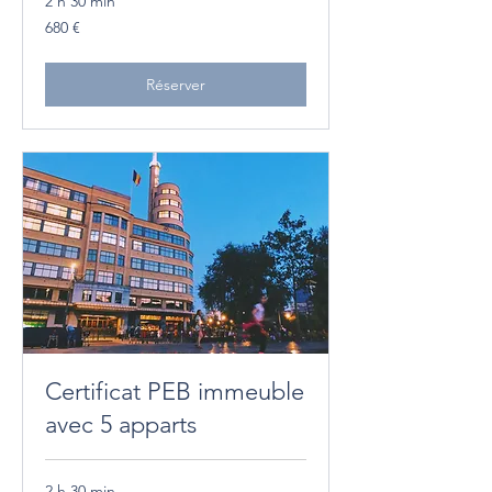
2 h 30 min
680
680 €
euros
Réserver
Certificat PEB immeuble
avec 5 apparts
2 h 30 min