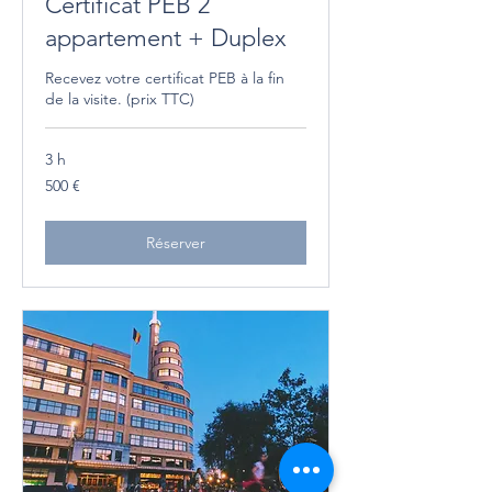
Certificat PEB 2
appartement + Duplex
Recevez votre certificat PEB à la fin
de la visite. (prix TTC)
3 h
500
500 €
euros
Réserver