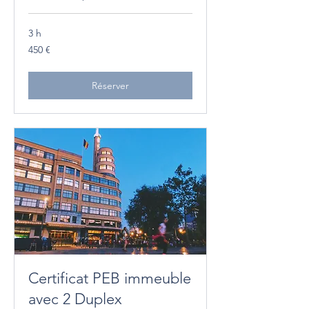
3 h
450
450 €
euros
Réserver
Certificat PEB immeuble
avec 2 Duplex