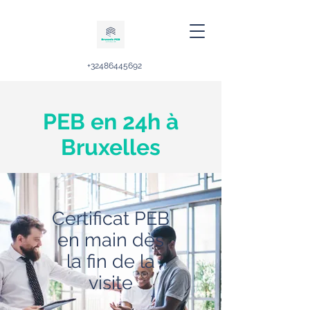
+32486445692
PEB en 24h à
Bruxelles
Certificat PEB
en main dès
la fin de la
visite