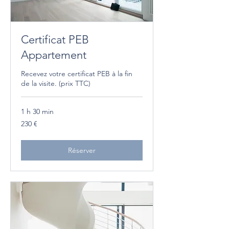
Certificat PEB
Appartement
Recevez votre certificat PEB à la fin
de la visite. (prix TTC)
1 h 30 min
230
230 €
euros
Réserver