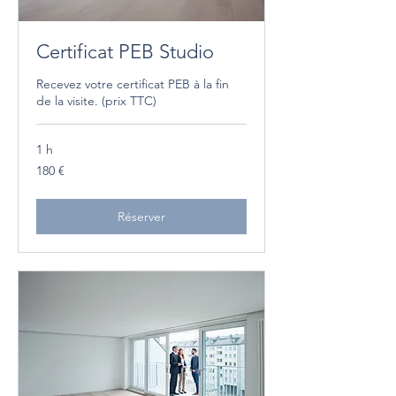
Certificat PEB Studio
Recevez votre certificat PEB à la fin
de la visite. (prix TTC)
1 h
180
180 €
euros
Réserver