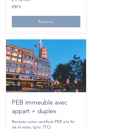
830
830 €
euros
Réserver
PEB immeuble avec
appart + duplex
Recevez votre certificat PEB à la fin
de la visite. (prix TTC)