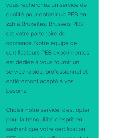
vous recherchez un service de
qualité pour obtenir un PEB en
24h à Bruxelles, Brussels PEB
est votre partenaire de
confiance. Notre équipe de
certificateurs PEB expérimentés
est dédiée à vous fournir un
service rapide, professionnel et
entièrement adapté à vos
besoins.
Choisir notre service, c'est opter
pour la tranquillité d'esprit en
sachant que votre certification